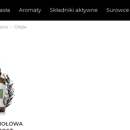
asła
Aromaty
Składniki aktywne
Surowce
osów
Olejki
ZIOŁOWA