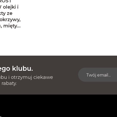
ROST
lejki i
kty ze
pokrzywy,
 mięty...
ego klubu.
ubu i otrzymuj ciekawe
 rabaty.