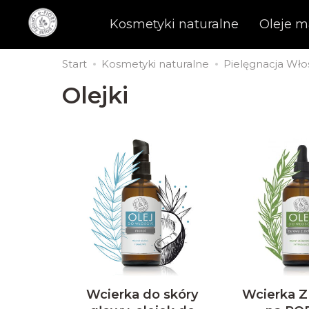
Kosmetyki naturalne
Oleje m
Start
Kosmetyki naturalne
Pielęgnacja Wł
Olejki
Wcierka do skóry
Wcierka 