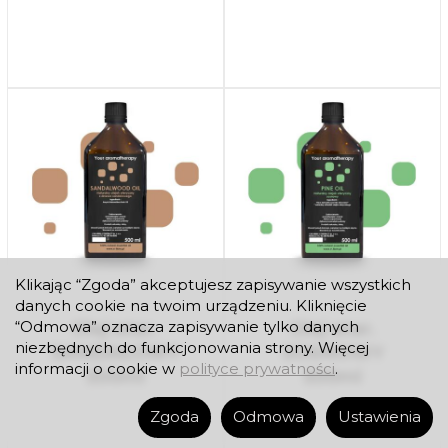
Klikając “Zgoda” akceptujesz zapisywanie wszystkich
danych cookie na twoim urządzeniu. Kliknięcie
Olej eter.
Olej eter.
“Odmowa” oznacza zapisywanie tylko danych
niezbędnych do funkcjonowania strony. Więcej
SANDAŁOWY
SOSNOWY
informacji o cookie w
polityce prywatności
.
500ml
500ml
Zgoda
Odmowa
Ustawienia