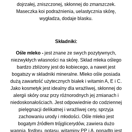
dojrzałej, zniszczonej, skłonnej do zmarszczek.
Maseczka koi podrażnienia, uelastycznia skórę,
wygładza, dodaje blasku.
Składniki:
Ośle mleko -
jest znane ze swych pozytywnych,
niezwykłych własności na skórę. Skład mleka oślego
bardzo zbliżony jest do kobiecego, a nawet jest
bogatszy w składniki mineralne. Mleko ośle posiada
dużą zawartość użytecznych białek i witamin A, E i C.
Jako kosmetyk jest idealny dla wrażliwej, skłonnej do
alergii skóry oraz przy różnorodnych jej zmianach i
niedoskonałościach. Jest odpowiednie do codziennej
pielęgnacji delikatnej i wrażliwej cery, sprzyja
zachowaniu urody i młodości. Ośle mleko jest
bogatym źródłem trójglicerydów, zawiera dużo
wapnia, fosforu, potasu, witaminy PP i A, ponadto jest