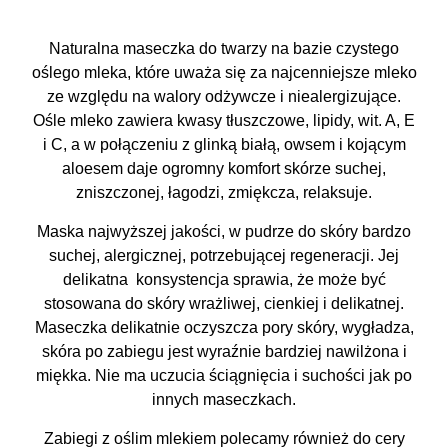
Naturalna maseczka do twarzy na bazie czystego
oślego mleka, które uważa się za najcenniejsze mleko
ze względu na walory odżywcze i niealergizujące.
Ośle mleko zawiera kwasy tłuszczowe, lipidy, wit. A, E
i C, a w połączeniu z glinką białą, owsem i kojącym
aloesem daje ogromny komfort skórze suchej,
zniszczonej, łagodzi, zmiękcza, relaksuje.
Maska najwyższej jakości, w pudrze do skóry bardzo
suchej, alergicznej, potrzebującej regeneracji. Jej
delikatna konsystencja sprawia, że może być
stosowana do skóry wrażliwej, cienkiej i delikatnej.
Maseczka delikatnie oczyszcza pory skóry, wygładza,
skóra po zabiegu jest wyraźnie bardziej nawilżona i
miękka. Nie ma uczucia ściągnięcia i suchości jak po
innych maseczkach.
Zabiegi z oślim mlekiem polecamy również do cery