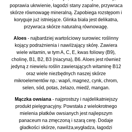
poprawia ukrwienie, łagodzi stany zapalne, przywraca
skórze równowagę mineralną. Zapobiega rozstępom i
koryguje już istniejące. Glinka biała jest delikatna,
przywraca skórze naturalną równowagę.
Aloes
- najbardziej wartościowy surowiec roślinny
kojący podrażnienia i nawilżający skórę. Zawiera
wiele witamin, w tym A, C, E, kwas foliowy (B9),
cholinę, B1, B2, B3 (niacyna), B6. Aloes jest również
jedyną z niewielu roślin zawierających witaminę B12
oraz wiele niezbędnych naszej skórze
mikroelementów np.: wapń, magnez, cynk, chrom,
selen, sód, potas, żelazo, miedź, mangan.
Mączka owsiana
- najprostszy i najdelikatniejszy
produkt pielęgnacyjny. Powstała z wielokrotnego
mielenia płatków owsianych jest najlepszym
panaceum na zmęczoną i szarą cerę. Dodaje
gładkości skórze, nawilża,wygładza, łagodzi