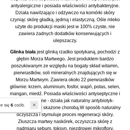
antyalergiczne i posiada właściwości antybakteryjne.
Działa nawilżająco i odżywczo na komórki skóry
czyniąc skórę gładką, jędrną i elastyczną. Ośle mleko
użyte do produkcji maski jest w 100% czyste, nie
zawiera żadnych dodatków konserwujących i
ulepszaczy.
Glinka biała
jest glinką rzadko spotykaną, pochodzi z
głębin Morza Martwego. Jest produktem bardzo
poszukiwanym ze względu na bogaty skład witamin,
pierwiastków, soli mineralnych znajdujących się w
Morzu Martwym. Zawiera około 22 pierwiastków
głównie: krzem, aluminium, fosfor, wapń, potas, selen,
mangan, miedź. Posiada właściwości antyseptyczne i
antybakteryjne - działa jak naturalny antybiotyk-
W ostatnich 7 dniach produktem interesuje się
6
osób.
niszczy komórki skażone chorobą.W sposób naturalny
oczyszcza i stymuluje proces regeneracji skóry.
Złuszcza martwy naskórek, oczyszcza skórę z
nadmiaru sebum, toksyn, niezdrowej mikroflory,