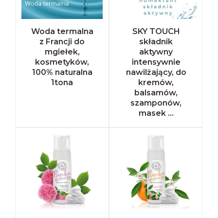
Woda termalna
SKY TOUCH
z Francji do
składnik
mgiełek,
aktywny
kosmetyków,
intensywnie
100% naturalna
nawilżający, do
1tona
kremów,
balsamów,
szamponów,
masek ...