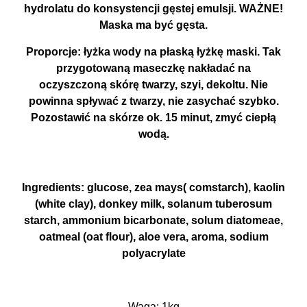
hydrolatu do konsystencji gęstej emulsji. WAŻNE!
Maska ma być gęsta.
Proporcje: łyżka wody na płaską łyżkę maski. Tak
przygotowaną maseczkę nakładać na
oczyszczoną skórę twarzy, szyi, dekoltu. Nie
powinna spływać z twarzy, nie zasychać szybko.
Pozostawić na skórze ok. 15 minut, zmyć ciepłą
wodą.
Ingredients: glucose, zea mays( comstarch), kaolin
(white clay), donkey milk, solanum tuberosum
starch, ammonium bicarbonate, solum diatomeae,
oatmeal (oat flour), aloe vera, aroma, sodium
polyacrylate
Waga: 1kg