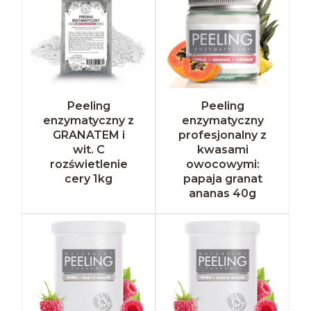
Peeling
Peeling
enzymatyczny z
enzymatyczny
GRANATEM i
profesjonalny z
wit. C
kwasami
rozświetlenie
owocowymi:
cery 1kg
papaja granat
ananas 40g